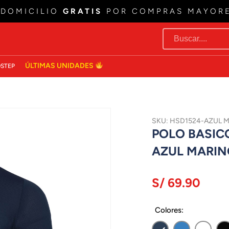
 DOMICILIO
GRATIS
POR COMPRAS MAYOR
ÚLTIMAS UNIDADES
STEP
SKU: HSD1524-AZUL 
POLO BASIC
AZUL MARIN
S/ 69.90
Colores: