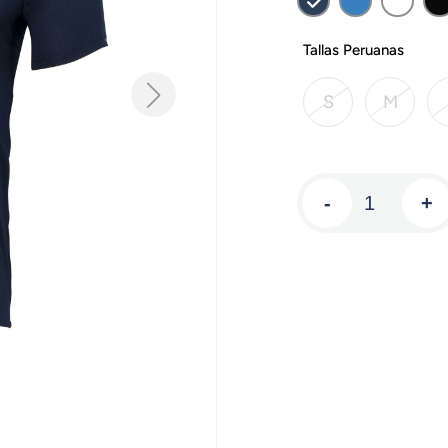
Tallas Peruanas
S
M
-
+