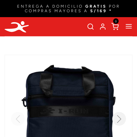
ENTREGA A DOMICILIO
GRATIS
POR
COMPRAS MAYORES A
S/169 *
0