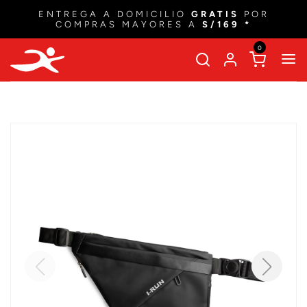
ENTREGA A DOMICILIO
GRATIS
POR
COMPRAS MAYORES A
S/169 *
0