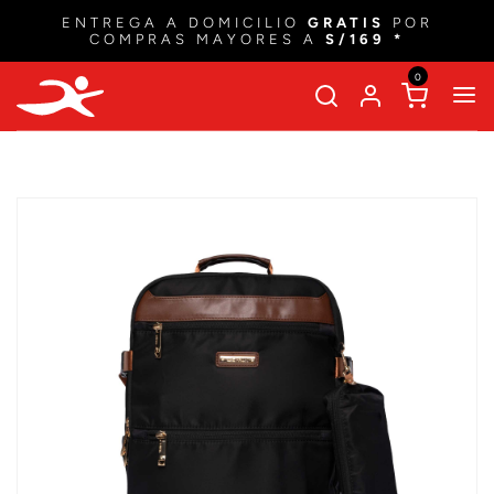
ENTREGA A DOMICILIO
GRATIS
POR
COMPRAS MAYORES A
S/169 *
0