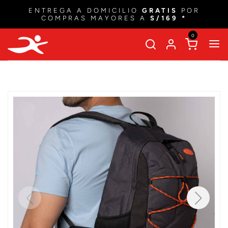
ENTREGA A DOMICILIO
GRATIS
POR
COMPRAS MAYORES A
S/169 *
0