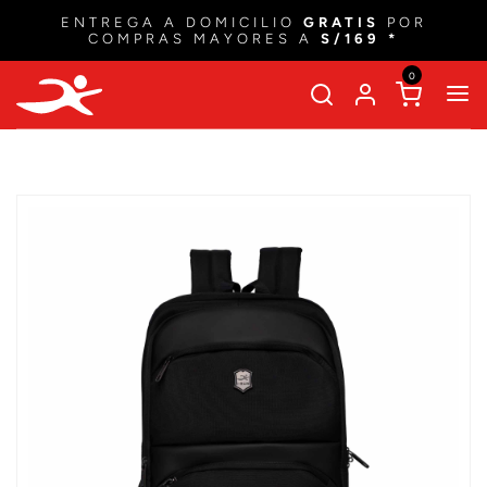
ENTREGA A DOMICILIO
GRATIS
POR
COMPRAS MAYORES A
S/169 *
0