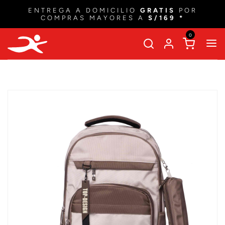
ENTREGA A DOMICILIO
GRATIS
POR
COMPRAS MAYORES A
S/169 *
0