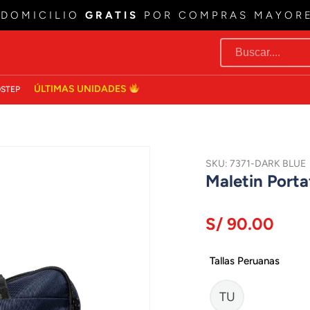
 DOMICILIO
GRATIS
POR COMPRAS MAYOR
ÚLTIMAS UNIDADES
STEP
SKU: 7371-DARK BLUE
Maletin Port
S/ 90.00
Tallas Peruanas
TU