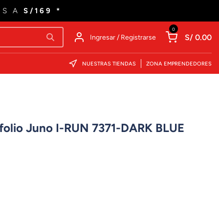
ES A
S/169 *
0
S/ 0.00
Ingresar / Registrarse
NUESTRAS TIENDAS
ZONA EMPRENDEDORES
afolio Juno I-RUN 7371-DARK BLUE