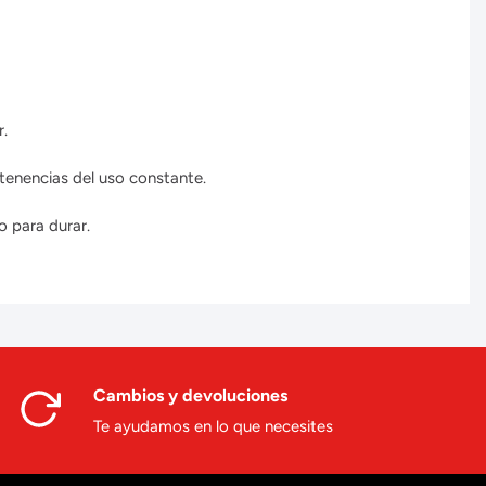
r.
tenencias del uso constante.
o para durar.
Cambios y devoluciones
Te ayudamos en lo que necesites