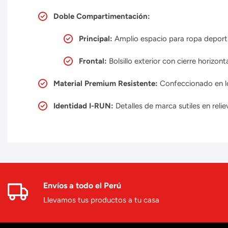
Doble Compartimentación:
Principal:
Amplio espacio para ropa deportiv
Frontal:
Bolsillo exterior con cierre horizont
Material Premium Resistente:
Confeccionado en lon
Identidad I-RUN:
Detalles de marca sutiles en reli
Envíos a todo el Perú
Llevamos tus productos a tu casa