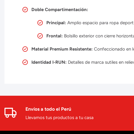
Doble Compartimentación:
Principal:
Amplio espacio para ropa deportiv
Frontal:
Bolsillo exterior con cierre horizont
Material Premium Resistente:
Confeccionado en lon
Identidad I-RUN:
Detalles de marca sutiles en reli
Envíos a todo el Perú
Llevamos tus productos a tu casa