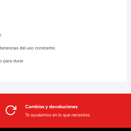
r.
tenencias del uso constante.
o para durar.
Cambios y devoluciones
Te ayudamos en lo que necesites