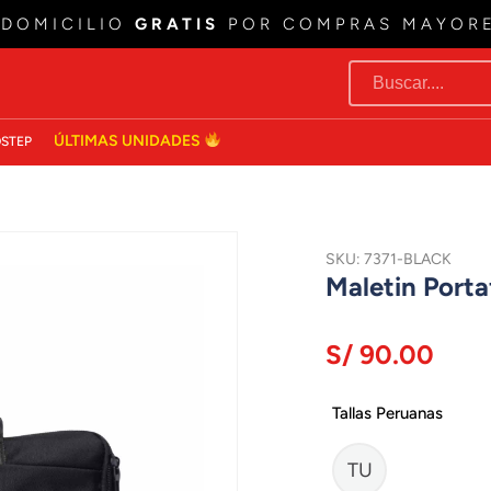
 DOMICILIO
GRATIS
POR COMPRAS MAYOR
ÚLTIMAS UNIDADES
STEP
SKU: 7371-BLACK
Maletin Port
S/ 90.00
Tallas Peruanas
TU