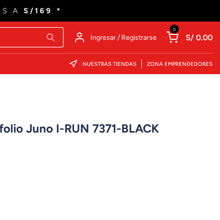
ES A
S/169 *
0
S/ 0.00
Ingresar / Registrarse
NUESTRAS TIENDAS
ZONA EMPRENDEDORES
afolio Juno I-RUN 7371-BLACK