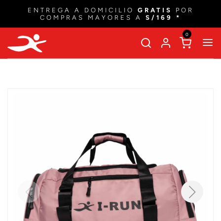
ENTREGA A DOMICILIO
GRATIS
POR
COMPRAS MAYORES A
S/169 *
0