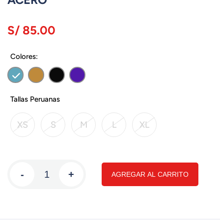
S/ 85.00
Colores:
Tallas Peruanas
XS
S
M
L
XL
-
+
AGREGAR AL CARRITO