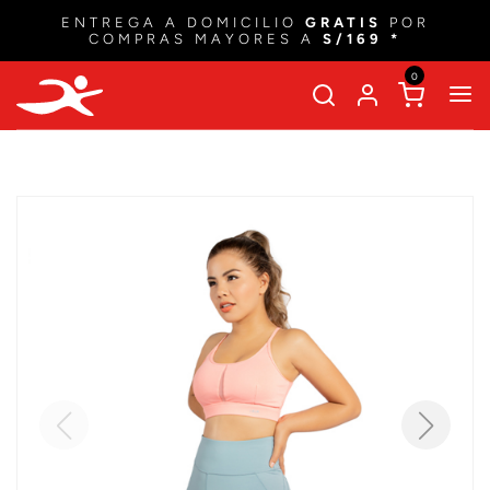
ENTREGA A DOMICILIO
GRATIS
POR
COMPRAS MAYORES A
S/169 *
0