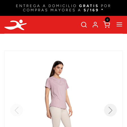
ENTREGA A DOMICILIO
GRATIS
POR
COMPRAS MAYORES A
S/169 *
0