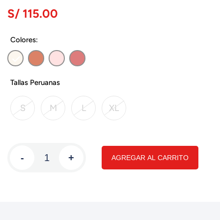
S/ 115.00
Colores:
Tallas Peruanas
S
M
L
XL
-
+
AGREGAR AL CARRITO