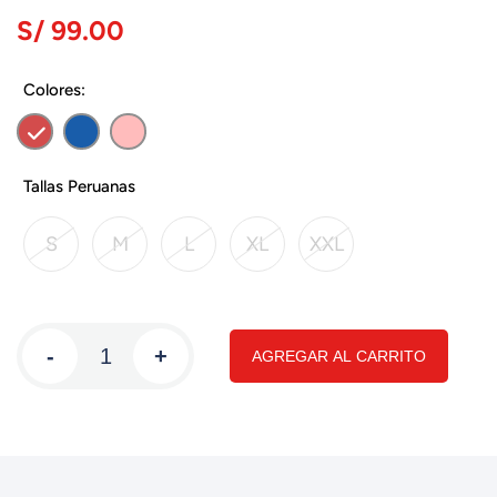
S/ 99.00
Colores:
Tallas Peruanas
S
M
L
XL
XXL
-
+
AGREGAR AL CARRITO