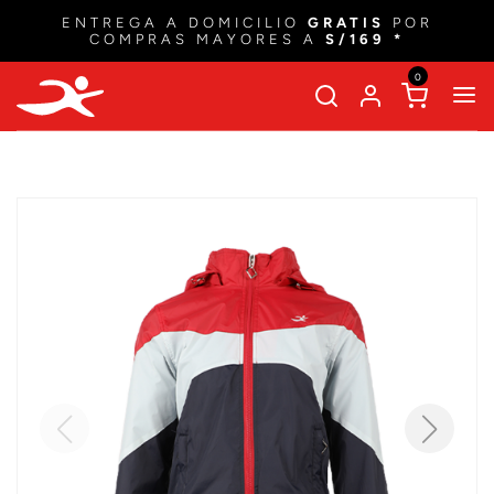
ENTREGA A DOMICILIO
GRATIS
POR
COMPRAS MAYORES A
S/169 *
0