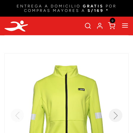
ENTREGA A DOMICILIO
GRATIS
POR
COMPRAS MAYORES A
S/169 *
0