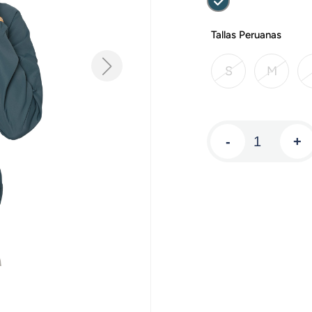
Tallas Peruanas
S
M
-
+