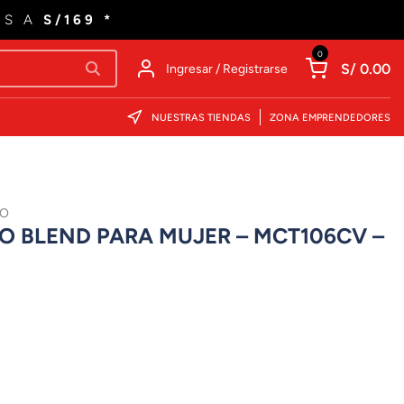
ES A
S/169 *
0
S/ 0.00
Ingresar / Registrarse
NUESTRAS TIENDAS
ZONA EMPRENDEDORES
RO
O BLEND PARA MUJER – MCT106CV –