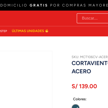
 DOMICILIO
GRATIS
POR COMPRAS MAYOR
ÚLTIMAS UNIDADES
STEP
SKU: MCT106CV-ACE
CORTAVIENT
ACERO
S/ 139.00
Colores: