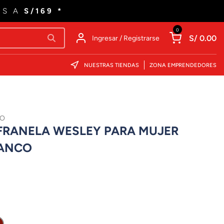
ES A
S/169 *
0
S/ 0.00
Ingresar / Registrarse
NUESTRAS TIENDAS
ZONA EMPRENDEDORES
CO
RANELA WESLEY PARA MUJER
LANCO