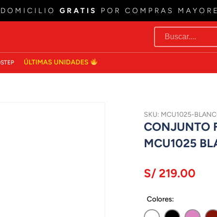
 DOMICILIO
GRATIS
POR COMPRAS MAYOR
ÚLTIMAS UNIDADES
STEP
SKU: MCU1025-BLAN
CONJUNTO F
MCU1025 B
S/ 219.00
Colores: