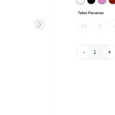
Tallas Peruanas
XS
S
-
+