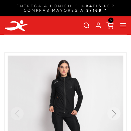
ENTREGA A DOMICILIO
GRATIS
POR
COMPRAS MAYORES A
S/169 *
0