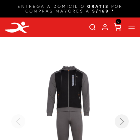
ENTREGA A DOMICILIO
GRATIS
POR
COMPRAS MAYORES A
S/169 *
0