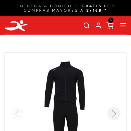
ENTREGA A DOMICILIO
GRATIS
POR
COMPRAS MAYORES A
S/169 *
0