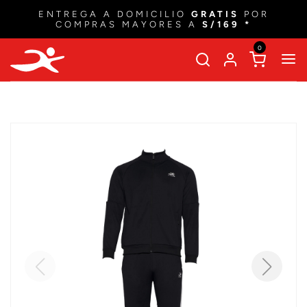
ENTREGA A DOMICILIO
GRATIS
POR
COMPRAS MAYORES A
S/169 *
0