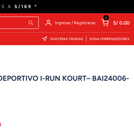
ES A
S/169 *
0
S/ 0.00
Ingresar / Registrarse
NUESTRAS TIENDAS
ZONA EMPRENDEDORES
EPORTIVO I-RUN KOURT– BAI24006-