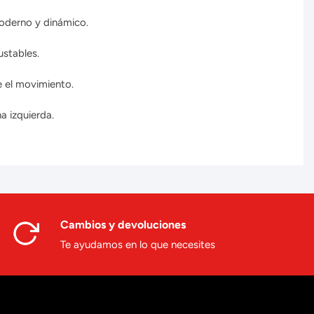
moderno y dinámico.
stables.
e el movimiento.
a izquierda.
Cambios y devoluciones
Te ayudamos en lo que necesites