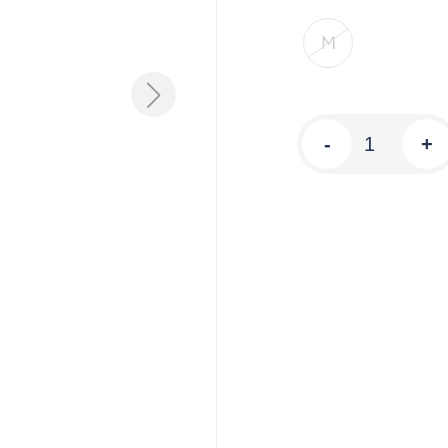
M
-
+