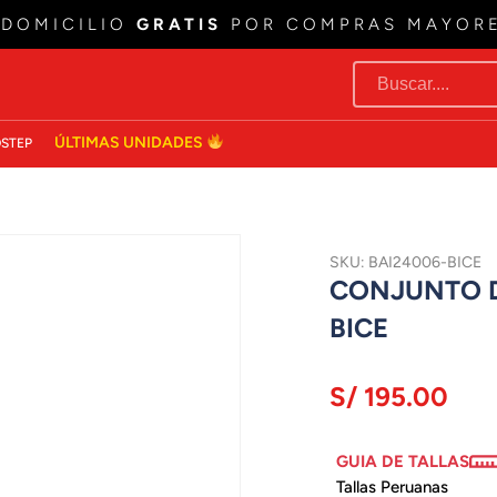
 DOMICILIO
GRATIS
POR COMPRAS MAYOR
ÚLTIMAS UNIDADES
STEP
SKU: BAI24006-BICE
CONJUNTO D
BICE
S/ 195.00
GUIA DE TALLAS
Tallas Peruanas