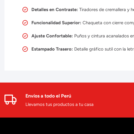
Detalles en Contraste:
Tiradores de cremallera y h
Funcionalidad Superior:
Chaqueta con cierre compl
Ajuste Confortable:
Puños y cintura acanalados en
Estampado Trasero:
Detalle gráfico sutil con la let
Envíos a todo el Perú
Llevamos tus productos a tu casa