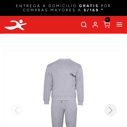
ENTREGA A DOMICILIO
GRATIS
POR
COMPRAS MAYORES A
S/169 *
0