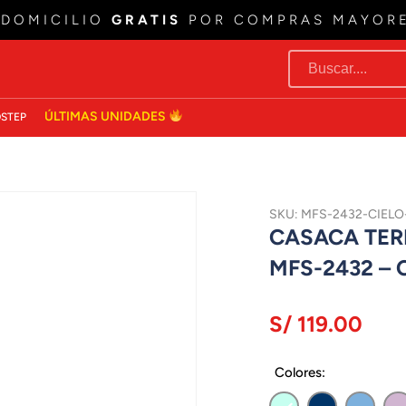
 DOMICILIO
GRATIS
POR COMPRAS MAYOR
ÚLTIMAS UNIDADES
STEP
SKU: MFS-2432-CIELO
CASACA TER
MFS-2432 – 
S/ 119.00
Colores: