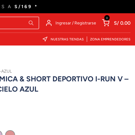
ES A
S/169 *
0
S/ 0.00
Ingresar / Registrarse
NUESTRAS TIENDAS
ZONA EMPRENDEDORES
-AZUL
MICA & SHORT DEPORTIVO I-RUN V –
CIELO AZUL