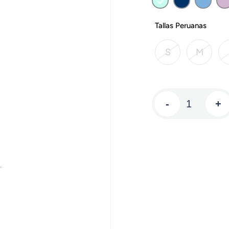
Tallas Peruanas
S
M
-
+