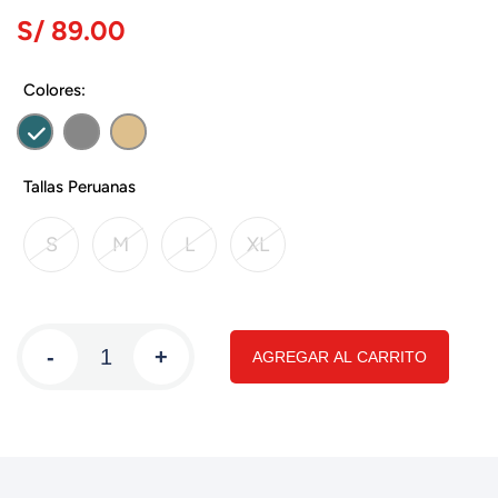
S/ 89.00
Colores:
Tallas Peruanas
S
M
L
XL
-
+
AGREGAR AL CARRITO