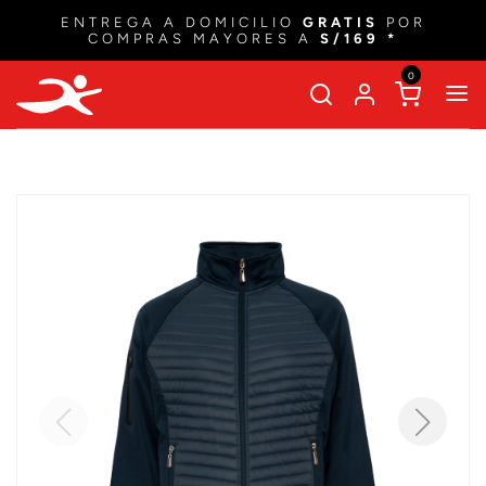
ENTREGA A DOMICILIO
GRATIS
POR
COMPRAS MAYORES A
S/169 *
0