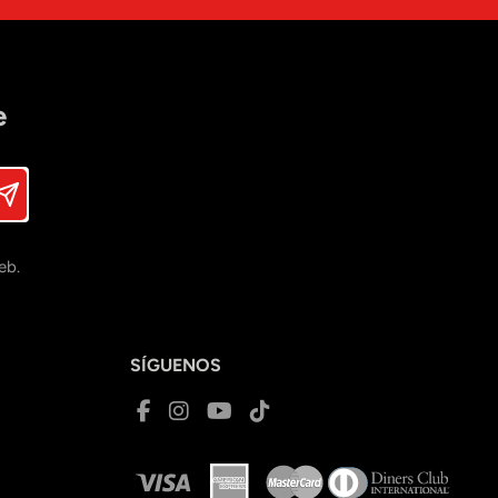
e
eb.
SÍGUENOS