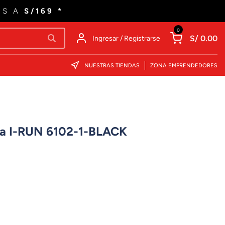
ES A
S/169 *
0
S/ 0.00
Ingresar / Registrarse
NUESTRAS TIENDAS
ZONA EMPRENDEDORES
ia I-RUN 6102-1-BLACK