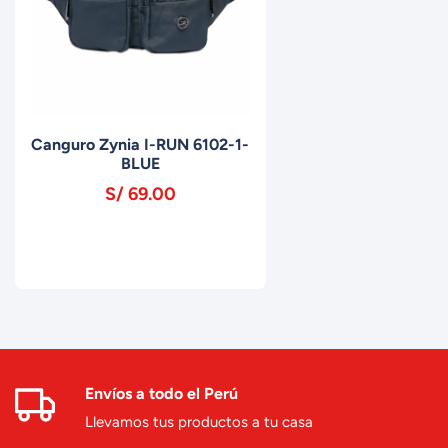
Canguro Zynia I-RUN 6102-1-
BLUE
S/ 69.00
Envíos a todo el Perú
Llevamos tus productos a tu casa