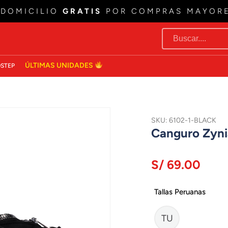
 DOMICILIO
GRATIS
POR COMPRAS MAYOR
ÚLTIMAS UNIDADES
STEP
SKU: 6102-1-BLACK
Canguro Zyn
S/ 69.00
Tallas Peruanas
TU