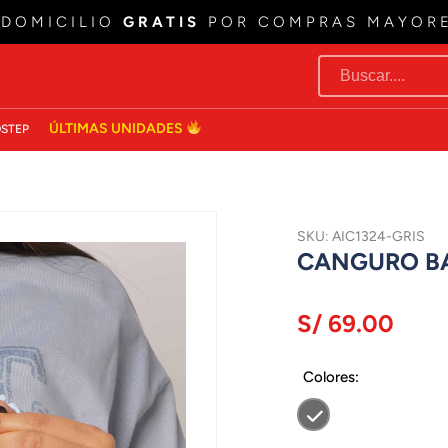
 DOMICILIO
GRATIS
POR COMPRAS MAYOR
ÚLTIMAS UNIDADES
STEP
SKU: AIC1324-GRIS
CANGURO BA
S/ 69.00
Colores: