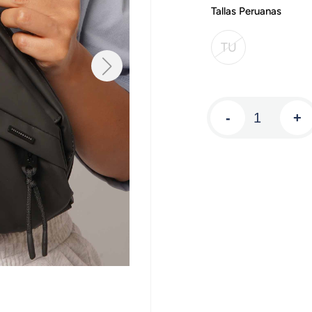
Tallas Peruanas
TU
-
+