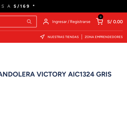
ES A
S/169 *
0
S/ 0.00
Ingresar / Registrarse
NUESTRAS TIENDAS
ZONA EMPRENDEDORES
NDOLERA VICTORY AIC1324 GRIS