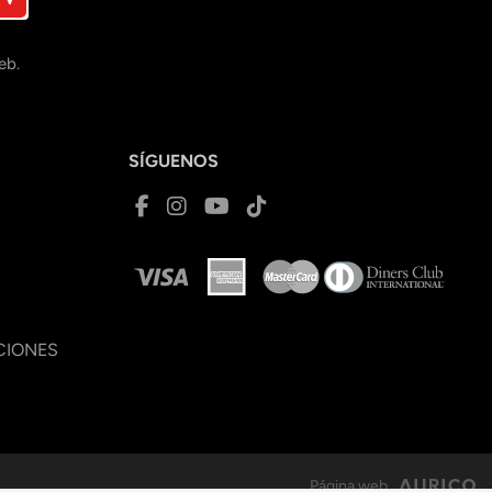
eb.
SÍGUENOS
CIONES
Página web