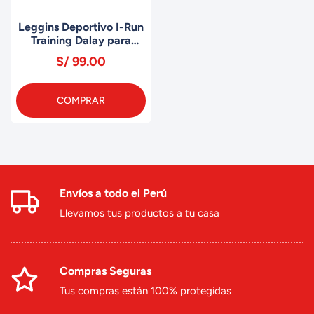
Leggins Deportivo I-Run
Training Dalay para
Mujer MLG0324 DUSTY
S/ 99.00
COMPRAR
Envíos a todo el Perú
Llevamos tus productos a tu casa
Compras Seguras
Tus compras están 100% protegidas