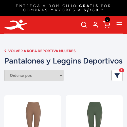
OBTÉN
15% DSCTO
EN TU PRIMERA COMPRA
CON EL CUPÓN
'BIENVENIDOIRUN'
0
VOLVER A ROPA DEPORTIVA MUJERES
Pantalones y Leggins Deportivos
1