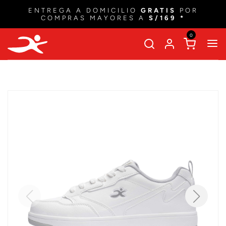
ENTREGA A DOMICILIO
GRATIS
POR
COMPRAS MAYORES A
S/169 *
0