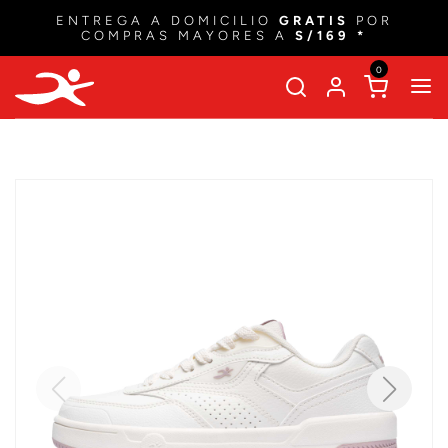
OBTÉN
15% DSCTO
EN TU PRIMERA COMPRA
CON EL CUPÓN
'BIENVENIDOIRUN'
0