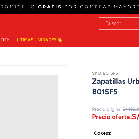
 DOMICILIO
GRATIS
POR COMPRAS MAYOR
ÚLTIMAS UNIDADES
STEP
SKU: B015F5
Zapatillas U
B015F5
Precio original:
S/ 199.
S
Precio oferta:
Colores: