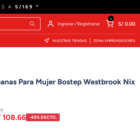
ES A
S/169 *
0
S/ 0.00
Ingresar / Registrarse
NUESTRAS TIENDAS
ZONA EMPRENDEDORES
rbanas Para Mujer Bostep Westbrook Nix
00
/ 108.66
-45% DSCTO.