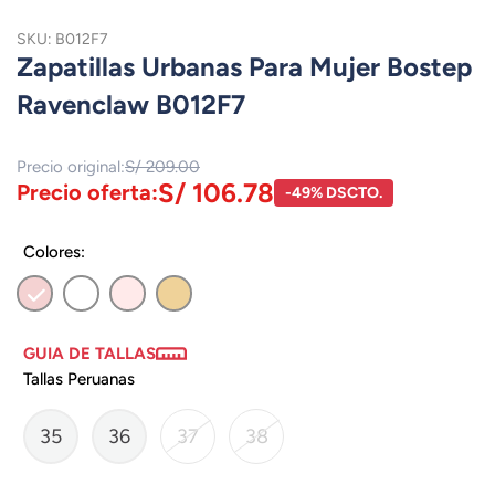
SKU: B012F7
Zapatillas Urbanas Para Mujer Bostep
Ravenclaw B012F7
Precio original:
S/ 209.00
S/ 106.78
Precio oferta:
-49% DSCTO.
Colores:
GUIA DE TALLAS
Tallas Peruanas
35
36
37
38