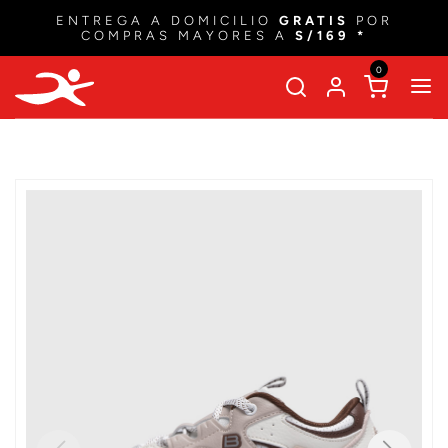
ENTREGA A DOMICILIO
GRATIS
POR
COMPRAS MAYORES A
S/169 *
0