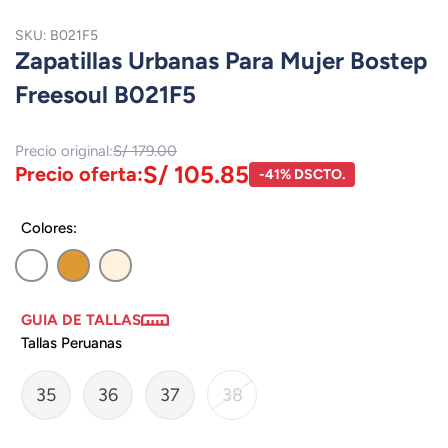
SKU: B021F5
Zapatillas Urbanas Para Mujer Bostep
Freesoul B021F5
Precio original:
S/ 179.00
S/ 105.85
Precio oferta:
-41% DSCTO.
Colores:
GUIA DE TALLAS
Tallas Peruanas
35
36
37
38