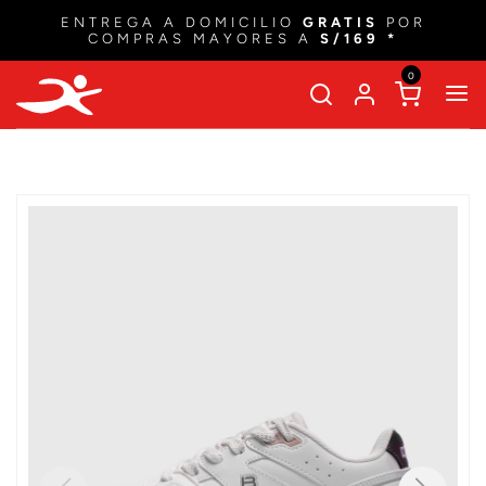
ENTREGA A DOMICILIO
GRATIS
POR
COMPRAS MAYORES A
S/169 *
0