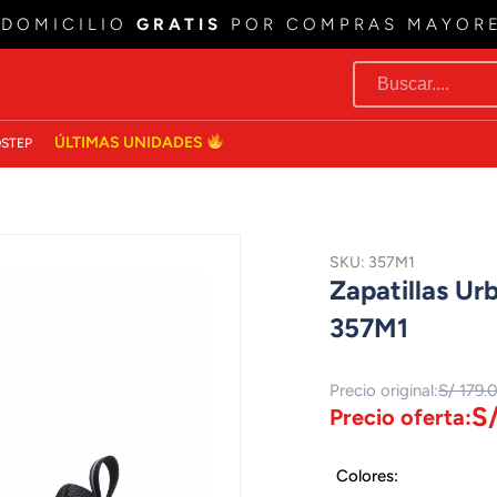
 DOMICILIO
GRATIS
POR COMPRAS MAYOR
ÚLTIMAS UNIDADES
STEP
SKU: 357M1
Zapatillas U
357M1
Precio original:
S/ 179.
S/
Precio oferta:
Colores: