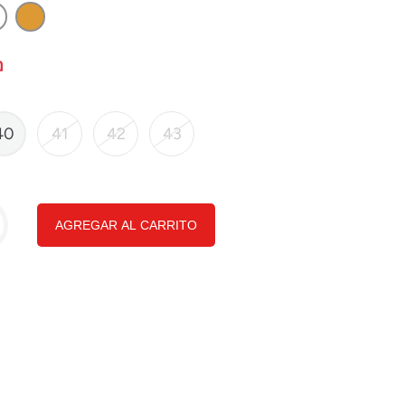
40
41
42
43
AGREGAR AL CARRITO