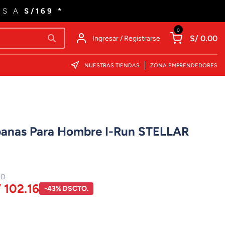
ES A
S/169 *
0
S/ 0.00
Ingresar / Registrarse
NUESTRAS TIENDAS
ZONA EMPRENDEDORES
rbanas Para Hombre I-Run STELLAR
00
 102.16
-43% DSCTO.