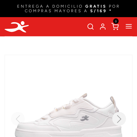
ENTREGA A DOMICILIO
GRATIS
POR
COMPRAS MAYORES A
S/169 *
0