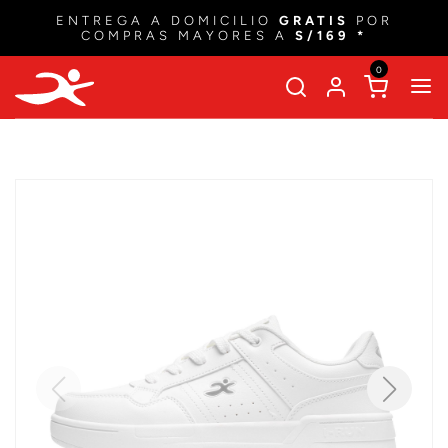
ENTREGA A DOMICILIO
GRATIS
POR
COMPRAS MAYORES A
S/169 *
0