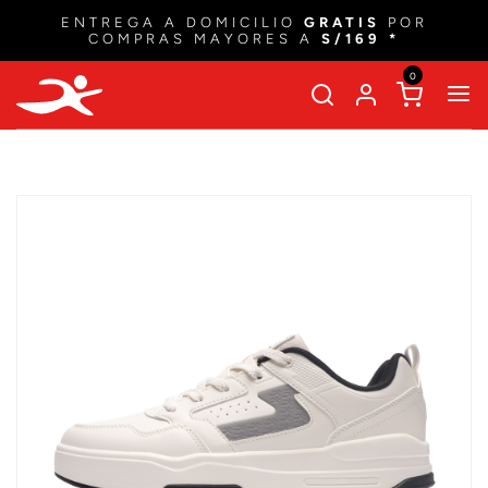
ENTREGA A DOMICILIO
GRATIS
POR
COMPRAS MAYORES A
S/169 *
0