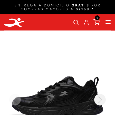
ENTREGA A DOMICILIO
GRATIS
POR
COMPRAS MAYORES A
S/169 *
0