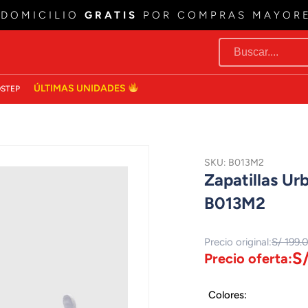
 DOMICILIO
GRATIS
POR COMPRAS MAYOR
ÚLTIMAS UNIDADES
STEP
SKU: B013M2
Zapatillas Ur
B013M2
Precio original:
S/ 199.
S/
Precio oferta:
Colores: