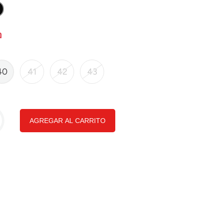
40
41
42
43
AGREGAR AL CARRITO