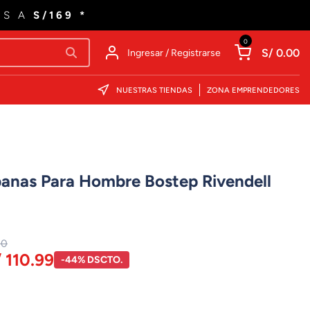
ES A
S/169 *
0
S/ 0.00
Ingresar / Registrarse
NUESTRAS TIENDAS
ZONA EMPRENDEDORES
banas Para Hombre Bostep Rivendell
00
 110.99
-44% DSCTO.