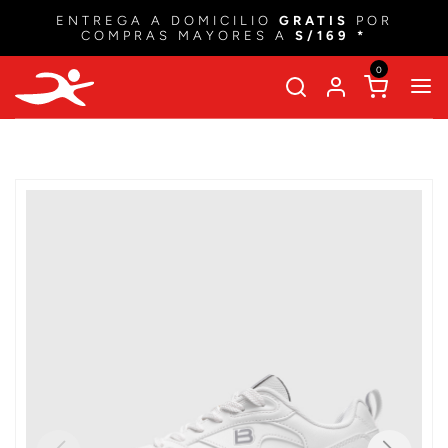
ENTREGA A DOMICILIO
GRATIS
POR
COMPRAS MAYORES A
S/169 *
0