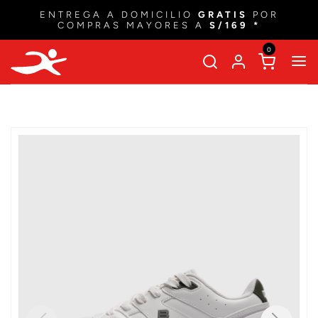
ENTREGA A DOMICILIO
GRATIS
POR
COMPRAS MAYORES A
S/169 *
0