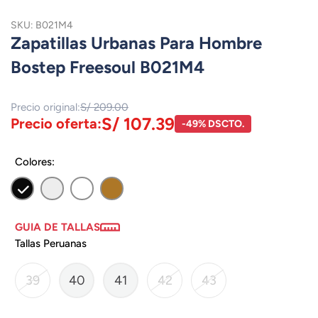
SKU: B021M4
Zapatillas Urbanas Para Hombre
Bostep Freesoul B021M4
Precio original:
S/ 209.00
S/ 107.39
Precio oferta:
-49% DSCTO.
Colores:
GUIA DE TALLAS
Tallas Peruanas
39
40
41
42
43