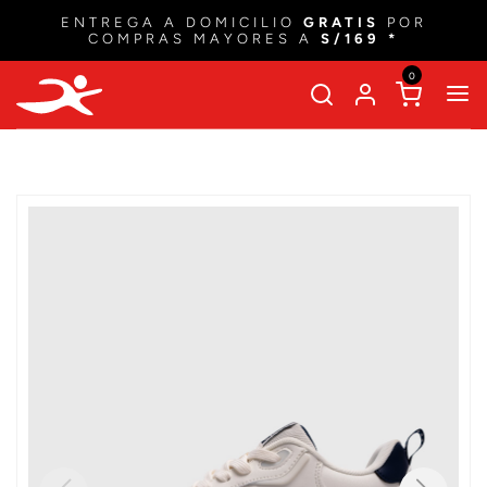
ENTREGA A DOMICILIO
GRATIS
POR
COMPRAS MAYORES A
S/169 *
0