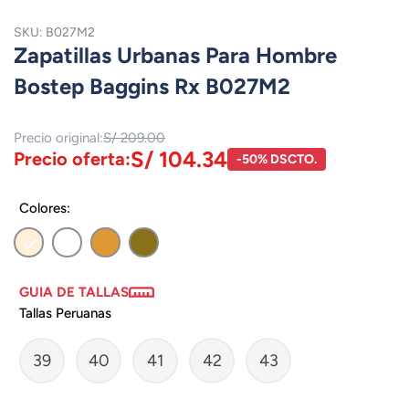
SKU: B027M2
Zapatillas Urbanas Para Hombre
Bostep Baggins Rx B027M2
Precio original:
S/ 209.00
S/ 104.34
Precio oferta:
-50% DSCTO.
Colores:
GUIA DE TALLAS
Tallas Peruanas
39
40
41
42
43