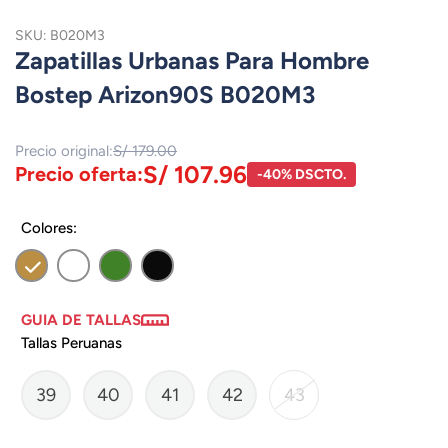
SKU: B020M3
Zapatillas Urbanas Para Hombre
Bostep Arizon90S B020M3
Precio original:
S/ 179.00
S/ 107.96
Precio oferta:
-40% DSCTO.
Colores:
GUIA DE TALLAS
Tallas Peruanas
39
40
41
42
43