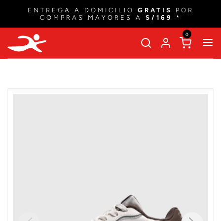
ENTREGA A DOMICILIO
GRATIS
POR
COMPRAS MAYORES A
S/169 *
0