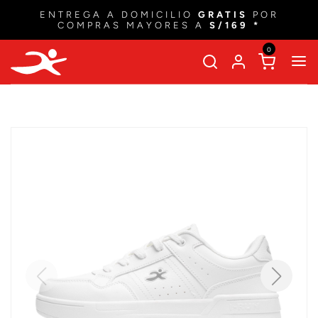
ENTREGA A DOMICILIO
GRATIS
POR
COMPRAS MAYORES A
S/169 *
0