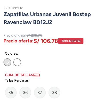
SKU: B012J2
Zapatillas Urbanas Juvenil Bostep
Ravenclaw B012J2
Precio original:
S/ 209.00
S/ 106.78
Precio oferta:
-49% DSCTO.
Colores:
GUIA DE TALLAS
Tallas Peruanas
35
36
37
38