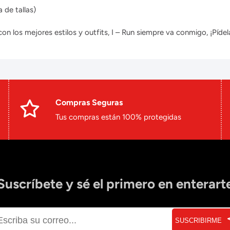
 de tallas)
 los mejores estilos y outfits, I – Run siempre va conmigo, ¡Pídela
Compras Seguras
Tus compras están 100% protegidas
Suscríbete y sé el primero en enterart
SUSCRIBIRME