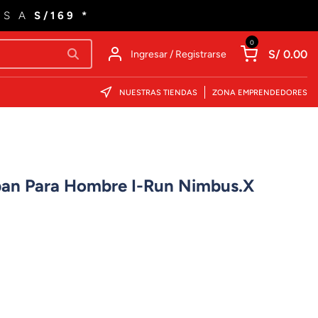
ES A
S/169 *
0
S/ 0.00
Ingresar / Registrarse
NUESTRAS TIENDAS
ZONA EMPRENDEDORES
rban Para Hombre I-Run Nimbus.X