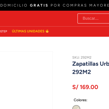
 DOMICILIO
GRATIS
POR COMPRAS MAYOR
ÚLTIMAS UNIDADES
STEP
SKU: 292M2
Zapatillas U
292M2
S/ 169.00
Colores: