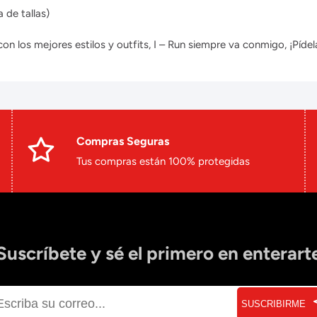
 de tallas)
 los mejores estilos y outfits, I – Run siempre va conmigo, ¡Pídela
Compras Seguras
Tus compras están 100% protegidas
Suscríbete y sé el primero en enterart
SUSCRIBIRME