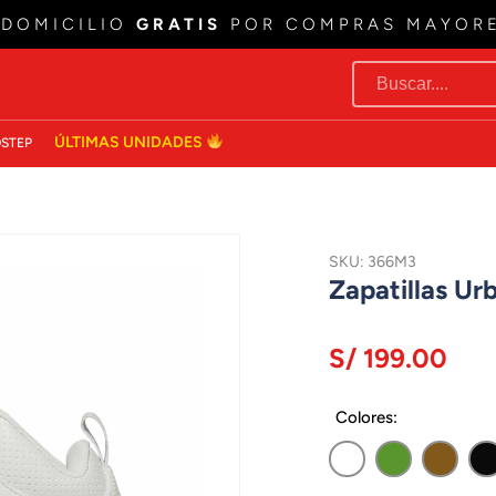
 DOMICILIO
GRATIS
POR COMPRAS MAYOR
ÚLTIMAS UNIDADES
STEP
SKU: 366M3
Zapatillas U
S/ 199.00
Colores: