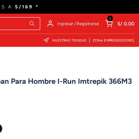
ES A
S/169 *
0
S/ 0.00
Ingresar / Registrarse
NUESTRAS TIENDAS
ZONA EMPRENDEDORES
rban Para Hombre I-Run Imtrepik 366M3