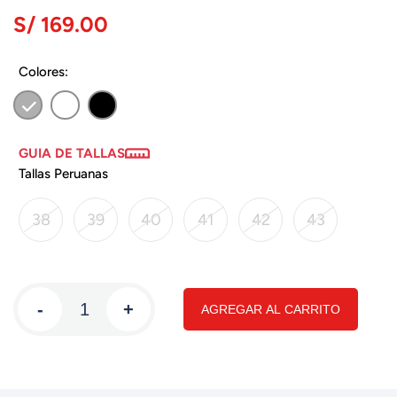
S/ 169.00
Colores:
GUIA DE TALLAS
Tallas Peruanas
38
39
40
41
42
43
-
+
AGREGAR AL CARRITO