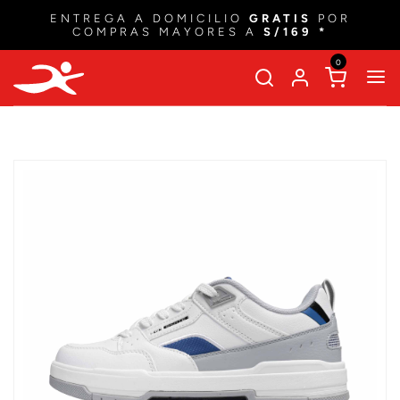
ENTREGA A DOMICILIO
GRATIS
POR
COMPRAS MAYORES A
S/169 *
0