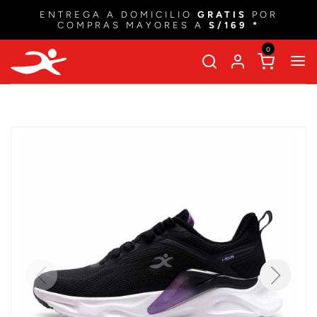
ENTREGA A DOMICILIO
GRATIS
POR
COMPRAS MAYORES A
S/169 *
0