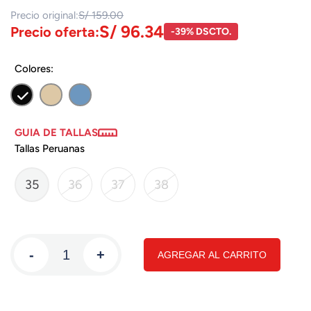
Precio original:
S/ 159.00
S/ 96.34
Precio oferta:
-39% DSCTO.
Colores:
GUIA DE TALLAS
Tallas Peruanas
35
36
37
38
-
+
AGREGAR AL CARRITO