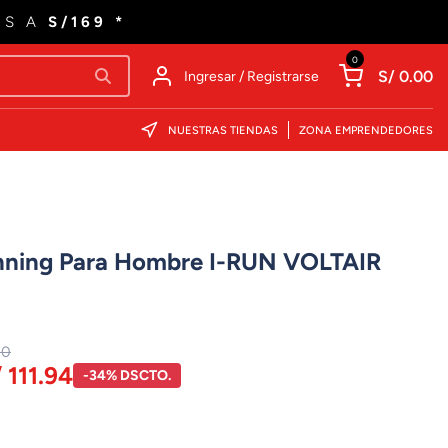
ES A
S/169 *
0
S/ 0.00
Ingresar / Registrarse
NUESTRAS TIENDAS
ZONA EMPRENDEDORES
unning Para Hombre I-RUN VOLTAIR
00
 111.94
-34% DSCTO.