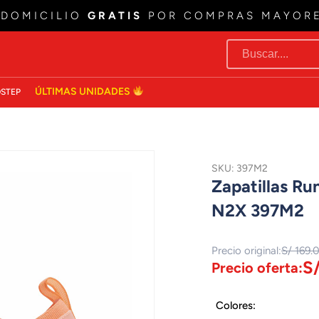
 DOMICILIO
GRATIS
POR COMPRAS MAYOR
ÚLTIMAS UNIDADES
STEP
SKU: 397M2
Zapatillas R
N2X 397M2
Precio original:
S/ 169.
S/
Precio oferta:
Colores: