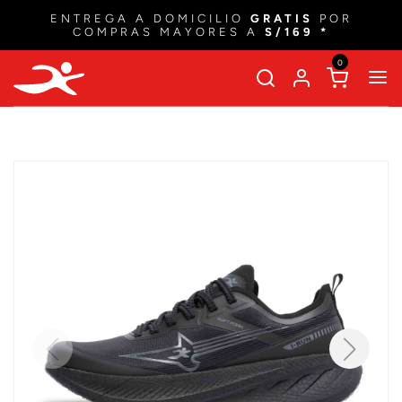
ENTREGA A DOMICILIO
GRATIS
POR
COMPRAS MAYORES A
S/169 *
0